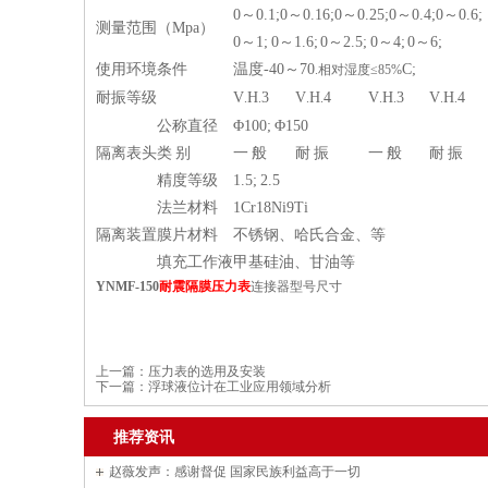
0～0.1;0～0.16;0～0.25;0～0.4;0～0.6;
测量范围（Mpa）
0～1; 0～1.6; 0～2.5; 0～4; 0～6;
使用环境条件
温度-40～70
C;
.相对湿度≤85%
耐振等级
V
H
3
V
H
4
V
H
3
V
H
4
.
.
.
.
.
.
.
.
公称直径
Φ100; Φ150
隔离表头
类 别
一 般
耐 振
一 般
耐 振
精度等级
1.5; 2.5
法兰材料
1Cr18Ni9Ti
隔离装置
膜片材料
不锈钢、哈氏合金、等
填充工作液
甲基硅油、甘油等
YNMF-150
耐震隔膜压力表
连接器型号尺寸
上一篇：
压力表的选用及安装
下一篇：
浮球液位计在工业应用领域分析
推荐资讯
赵薇发声：感谢督促 国家民族利益高于一切