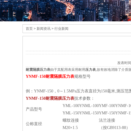
首页
> 新闻资讯 > 行业新闻
发表时
耐震隔膜压力表
由于其配用表采用耐用
压力表
,故有效地消除了介质
YNMF-150耐震隔膜压力表
规格型号
例：YNMF-150，0～1.5MPa压力表直径为150毫米,测
YNMF-150耐震隔膜压力表
技术参数
：
YML-100
YNML-100
YMF-100
YNMF-1
产品型号
YML-150
YNML-150
YMF-150
YNMF-1
螺纹连接
法兰连接
公称直径
M20×1.5
（按GB9113-88）