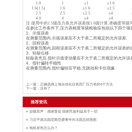
1.0
1
±1
±1.6
1.6(1.5)
1.6
±1.6
±2.5
2.5
2.5
±2.5
±4
4.0
4
±4
±4
注:使用中的1.5级压力表允许误差按1.6级计算,准确度等级
在参比工作条件下,压力表精度等级检验应包括以下四个项目
1、示值误差
在测量范围内,示值误差应不大于表二所规定的允许误差.
2、回程误差
在测量范围内,回程误差应不大于表二所规定的允许误差的值
3、轻敲位移
轻敲表壳后,指针示值变动量应不大于表二所规定的允许误差值
4、指针偏转平稳性
在测量范围内,指针偏转应平稳,无跳动和卡住现象.
上一篇：
正确选择上海自动化仪表四厂压力表的4个方法
下一篇：
没有了
推荐资讯
赵薇发声：感谢督促 国家民族利益高于一切
习近平就法国尼斯恐袭事件向法国总统致慰
电机发热怎么办？