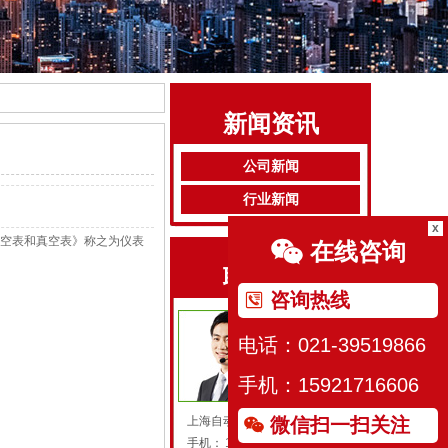
新闻资讯
公司新闻
行业新闻
x
压力真空表和真空表》称之为仪表
在线咨询
联系我们
咨询热线
电话：021-39519866
手机：15921716606
微信扫一扫关注
上海自动化仪表四厂
手机：
15921716606