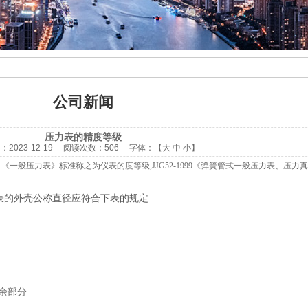
公司新闻
压力表的精度等级
间：
2023-12-19
阅读次数：
506 字体：【
大
中
小
】
001《一般压力表》标准称之为仪表的度等级,JJG52-1999《弹簧管式一般压力表、
各等级仪表的外壳公称直径应符合下表的规定
余部分