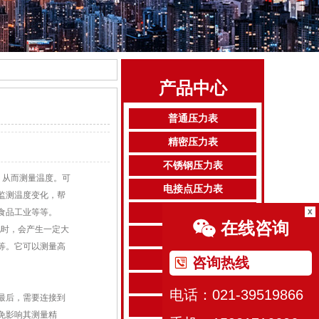
产品中心
普通压力表
精密压力表
不锈钢压力表
，从而测量温度。可
电接点压力表
监测温度变化，帮
x
食品工业等等。
耐震压力表
在线咨询
化时，会产生一定大
专用压力表
等。它可以测量高
隔膜压力表
咨询热线
膜盒压力表
电话：021-39519866
最后，需要连接到
膜片压力表
免影响其测量精