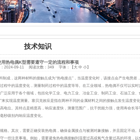
技术知识
使用热电偶K型需要遵守一定的流程和事项
间：
2024-09-11
阅读次数：
349 字体：【
大
中
小
】
制成，这两种材料的接触点成为“热电接点”，当温度变化时，该接点会产生电势差
过程中的温度变化，测量制药过程中的温度等等。在工业领域，热电偶不仅可以实时
广泛应用于各个领域，包括化学工业、电力工业、冶金工业、制药工业、石油工业、
”来实现温度测量。塞贝克效应是指在两种不同的金属材料之间的接触点发生温度变
高电位。其特点是精度高，响应速度快，测量范围广，抗干扰能力强，使用寿命长等
毫秒级别内响应温度变化。
格。其次，需要正确安装热电偶，确保金属接点与被测对象接触，并且固定不动。
守一些注意事项。例如，需要避免热电偶接触到湿度过高或氧气含量过高的环境，以