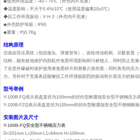
◆使用环境温度：-40～70℃（外壳内不充液）
◆温度影响：不大于0.4%/10℃（使用温度偏离20±5℃）
◆抗工作环境振动：V·H·3（外壳内不充液）
◆外壳防护等级：IP65
◆重量：约0.7Kg
结构原理
仪表由导压系统（包括接头、弹簧管等）、齿轮传动机构、示数装置（
结构，能有效地保护内部机件免受环境影响和污秽侵入，同时防止充液
了在意外爆破时保护使用者免受碎片和测量介质伤害；同时表壳内压力
力。另外对于充液表还能够抗工作环境较剧烈的振动和介质压力的脉动
型号举例
Y-100B-FQ表示表盘直径为100mm的径向型耐腐蚀安全型不锈钢压力
Y-100B-FZQ表示表盘直径为100mm的径向型耐腐蚀安全型不锈钢耐
安装图片及尺寸
Y-100B-FQ安全型不锈钢压力表
D=101mm L=20mm L1=64mm H=100mm