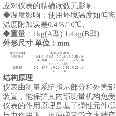
应对仪表的精确读数无影响。
◆温度影响：使用环境温度如偏离20±
温度附加误差0.4％/10℃。
◆重量：1kg(A型) 1.4kg(B型)
外形尺寸
单位：
mm
弹簧管材料
测量范围MPa
锡磷青铜
-0.1-0；0-0.1；0-0.16；0-0.25；0-
0.4；0-0.6；0-1；0-1.6；0-2.5；0-
4；0-6（A型）
铬钒钢
0-6（B型）；0-10；0-16；0-25；0-
40；0-60
结构原理
仪表由测量系统指示部分和外壳部
装置，能保护其内部测量机构免受
仪表的作用原理是基于弹性元件(
压力作用下，迫使弹簧管之末端产